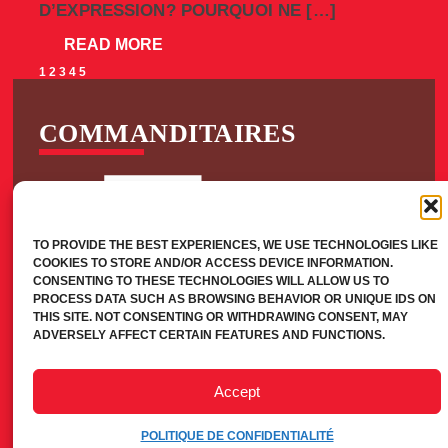
D’EXPRESSION? POURQUOI NE […]
READ MORE
PAGINATION
1
2
3
4
5
DES
COMMANDITAIRES
PUBLICATIONS
TO PROVIDE THE BEST EXPERIENCES, WE USE TECHNOLOGIES LIKE
COOKIES TO STORE AND/OR ACCESS DEVICE INFORMATION.
CONSENTING TO THESE TECHNOLOGIES WILL ALLOW US TO
PROCESS DATA SUCH AS BROWSING BEHAVIOR OR UNIQUE IDS ON
THIS SITE. NOT CONSENTING OR WITHDRAWING CONSENT, MAY
ADVERSELY AFFECT CERTAIN FEATURES AND FUNCTIONS.
INFO@WORLDPRESSFREEDOMCANADA.CA
Accept
POLITIQUE DE CONFIDENTIALITÉ
© 2026 LIBERTÉ DE LA PRESSE CANADA. TOUS DROITS RÉSERVÉS.
POLITIQUE DE CONFIDENTIALITÉ