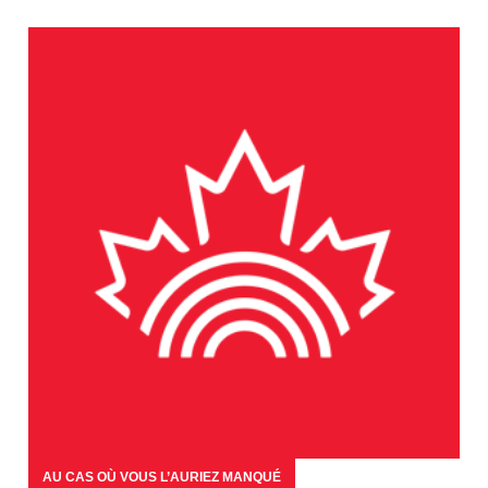
AU CAS OÙ VOUS L’AURIEZ MANQUÉ